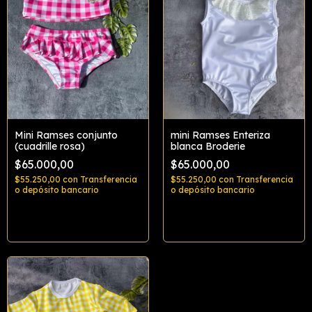
Mini Ramses conjunto
mini Ramses Enteriza
(cuadrille rosa)
blanca Broderie
$65.000,00
$65.000,00
$55.250,00
con
Transferencia
$55.250,00
con
Transferencia
o depósito bancario
o depósito bancario
Comprar
Comprar