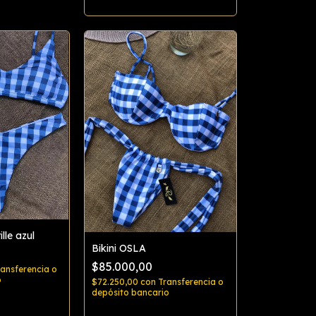
le azul
Bikini OSLA
$85.000,00
ransferencia o
o
$72.250,00
con
Transferencia o
depósito bancario
rar