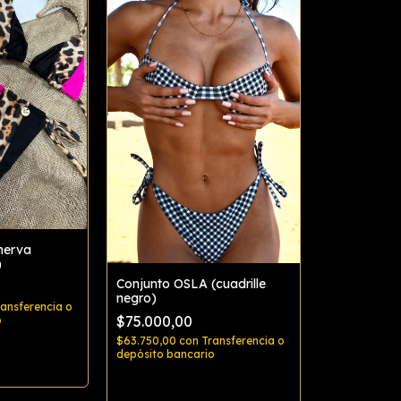
inerva
)
Conjunto OSLA (cuadrille
negro)
ransferencia o
$75.000,00
o
$63.750,00
con
Transferencia o
depósito bancario
rar
Comprar