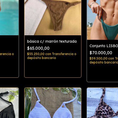
básica c/ marrón texturada
Conjunto LISB
$65.000,00
$70.000,00
erencia o
$55.250,00
con
Transferencia o
depósito bancario
$59.500,00
con
T
depósito bancari
Comprar
Comp