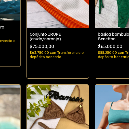
gro
Conjunto IRUPE
básica bambula
(crudo/naranja)
Benetton
erencia o
$75.000,00
$65.000,00
$63.750,00
con
Transferencia o
$55.250,00
con
Tr
depósito bancario
depósito bancari
Comprar
Comp