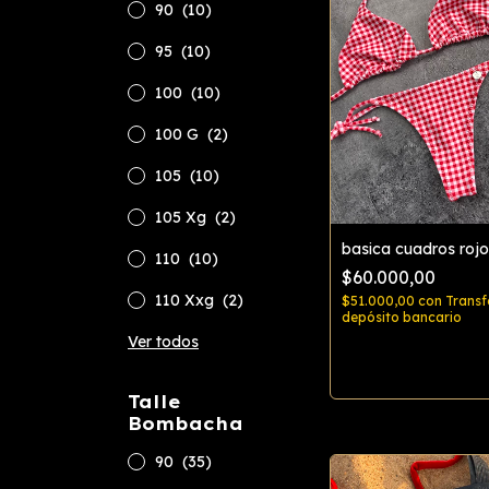
90
(10)
95
(10)
100
(10)
100 G
(2)
105
(10)
105 Xg
(2)
basica cuadros rojo
110
(10)
$60.000,00
110 Xxg
(2)
$51.000,00
con
Transf
depósito bancario
Ver todos
Comprar
Talle
Bombacha
90
(35)