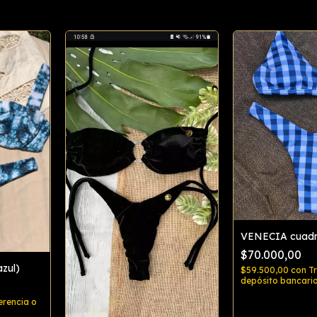
VENECIA cuadril
$70.000,00
azul)
$59.500,00
con
T
depósito bancari
erencia o
Comp