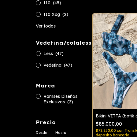
110
(45)
110 Xxg
(2)
Ver todos
Vedetina/colaless
Less
(47)
Vedetina
(47)
Marca
Ramses Diseños
Exclusivos
(2)
Bikini VITTA (batik 
Precio
$85.000,00
$72.250,00
con
Transf
Desde
Hasta
depósito bancario