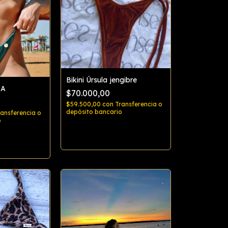
Bikini Úrsula jengibre
OA
$70.000,00
$59.500,00
con
Transferencia o
depósito bancario
ransferencia o
o
Comprar
rar