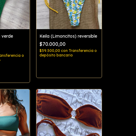
 verde
Keila (Limoncitos) reversible
$70.000,00
$59.500,00
con
Transferencia o
depósito bancario
ansferencia o
o
Comprar
rar