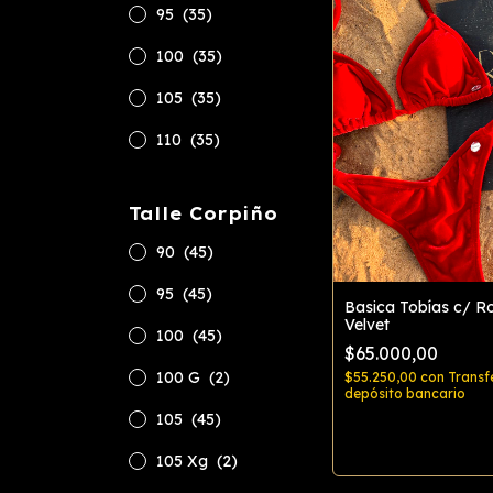
95
(35)
100
(35)
105
(35)
110
(35)
Talle Corpiño
90
(45)
95
(45)
Basica Tobías c/ R
Velvet
100
(45)
$65.000,00
100 G
(2)
$55.250,00
con
Transf
depósito bancario
105
(45)
Comprar
105 Xg
(2)