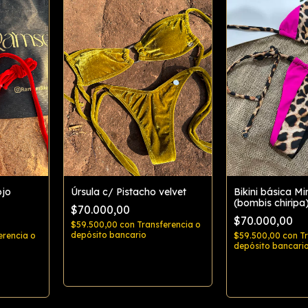
ojo
Úrsula c/ Pistacho velvet
Bikini básica M
(bombis chiripa
$70.000,00
$70.000,00
$59.500,00
con
Transferencia o
depósito bancario
erencia o
$59.500,00
con
T
depósito bancari
Comprar
Comp