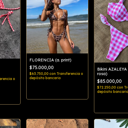
FLORENCIA (a. print)
$75.000,00
Bikini AZALEYA 
rosa)
$63.750,00
con
Transferencia o
depósito bancario
erencia o
$85.000,00
$72.250,00
con
Tr
Comprar
depósito bancari
Comp