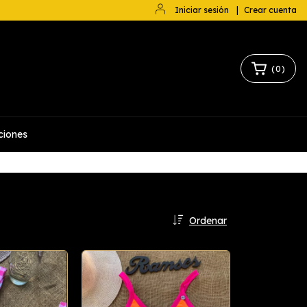
Iniciar sesión
|
Crear cuenta
(
0
)
ciones
Ordenar