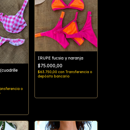
IRUPE fucsia y naranja
$75.000,00
(cuadrille
$63.750,00
con
Transferencia o
depósito bancario
Comprar
ansferencia o
o
rar