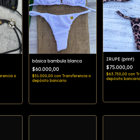
IRUPE (print)
básica bambula blanca
$75.000,00
$60.000,00
$63.750,00
con
Tr
erencia o
$51.000,00
con
Transferencia o
depósito bancari
depósito bancario
Comp
Comprar