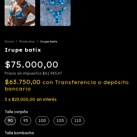
Inicio
/
Productos
/
Irupe batix
Irupe batix
$75.000,00
Precio sin impuestos
$61.983,47
$63.750,00
con
Transferencia o depósito
bancario
3
x
$25.000,00
sin interés
Talle corpiño
90
95
100
105
110
Talle bombacha