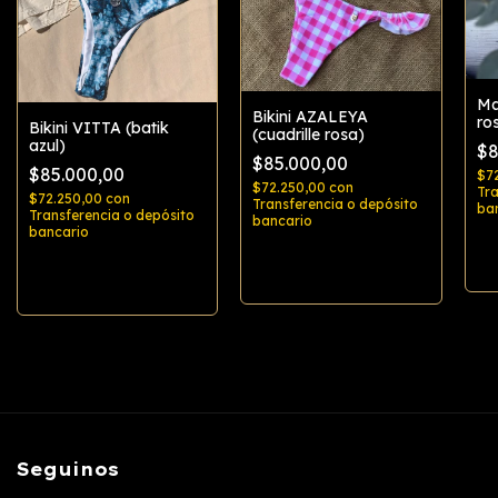
Ma
Bikini AZALEYA
ro
Bikini VITTA (batik
(cuadrille rosa)
azul)
$8
$85.000,00
$85.000,00
$7
$72.250,00
con
Tra
$72.250,00
con
Transferencia o depósito
ba
Transferencia o depósito
bancario
bancario
Comprar
Comprar
Seguinos