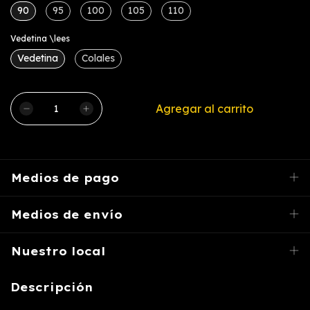
90
95
100
105
110
Vedetina \lees
Vedetina
Colales
Medios de pago
Medios de envío
Nuestro local
Descripción