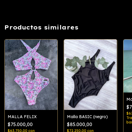
Productos similares
Ma
$7
$6
MALLA FELIX
Malla BASIC (negro)
Tra
ba
$75.000,00
$85.000,00
$63.750,00
con
$72.250,00
con