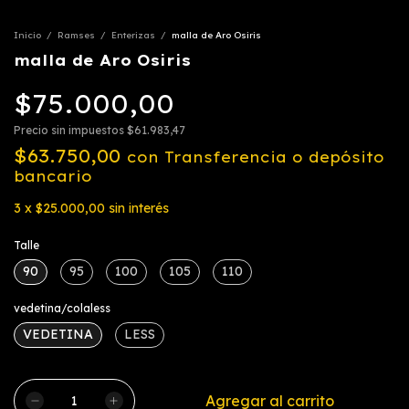
Inicio
/
Ramses
/
Enterizas
/
malla de Aro Osiris
malla de Aro Osiris
$75.000,00
Precio sin impuestos
$61.983,47
$63.750,00
con
Transferencia o depósito
bancario
3
x
$25.000,00
sin interés
Talle
90
95
100
105
110
vedetina/colaless
VEDETINA
LESS