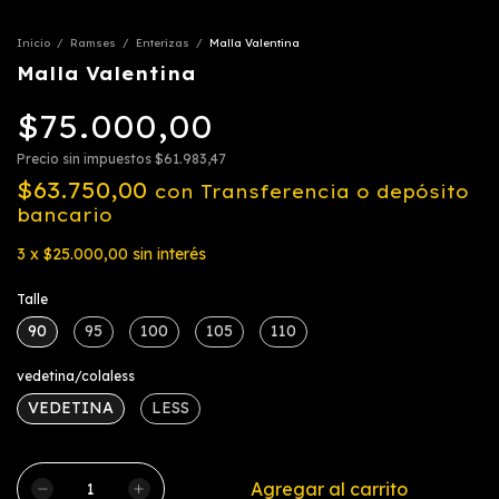
Inicio
/
Ramses
/
Enterizas
/
Malla Valentina
Malla Valentina
$75.000,00
Precio sin impuestos
$61.983,47
$63.750,00
con
Transferencia o depósito
bancario
3
x
$25.000,00
sin interés
Talle
90
95
100
105
110
vedetina/colaless
VEDETINA
LESS