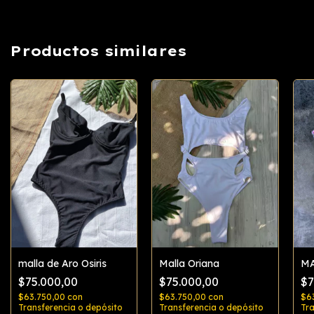
Productos similares
malla de Aro Osiris
Malla Oriana
MA
$75.000,00
$75.000,00
$7
$63.750,00
con
$63.750,00
con
$6
Transferencia o depósito
Transferencia o depósito
Tra