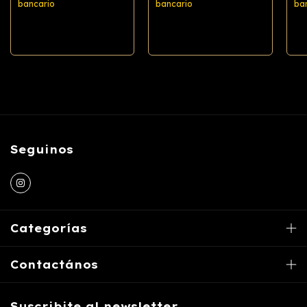
bancario
bancario
ba
Comprar
Comprar
Seguinos
Categorías
Contactános
Suscribite al newsletter