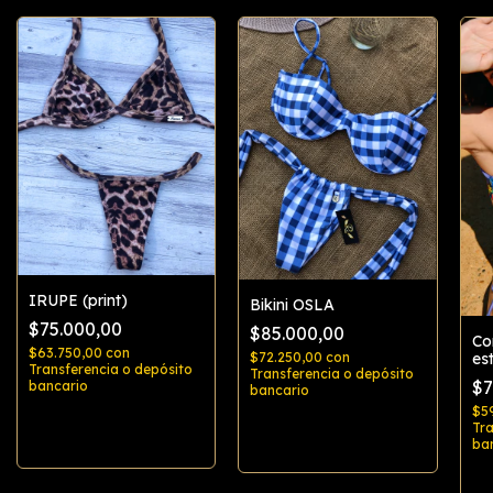
IRUPE (print)
Bikini OSLA
$75.000,00
$85.000,00
Co
$63.750,00
con
$72.250,00
con
es
Transferencia o depósito
Transferencia o depósito
$7
bancario
bancario
$5
Tra
Comprar
Comprar
ba