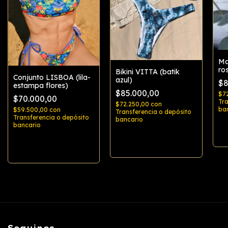
Ma
ro
Bikini VITTA (batik
Conjunto LISBOA (lila-
azul)
$8
estampa flores)
$85.000,00
$7
$70.000,00
Tra
$72.250,00
con
ba
$59.500,00
con
Transferencia o depósito
Transferencia o depósito
bancario
bancario
Comprar
Comprar