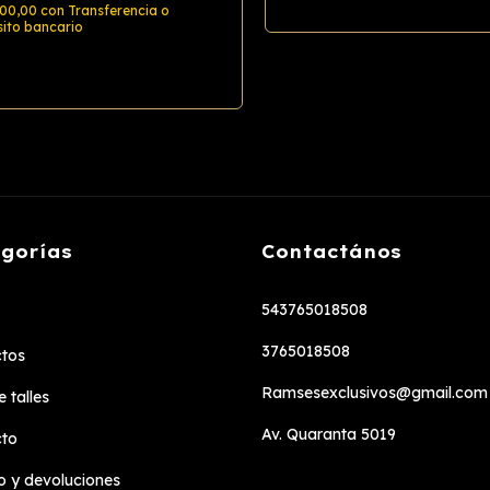
500,00
con
Transferencia o
ito bancario
Comprar
gorías
Contactános
543765018508
3765018508
tos
Ramsesexclusivos@gmail.com
 talles
Av. Quaranta 5019
cto
 y devoluciones