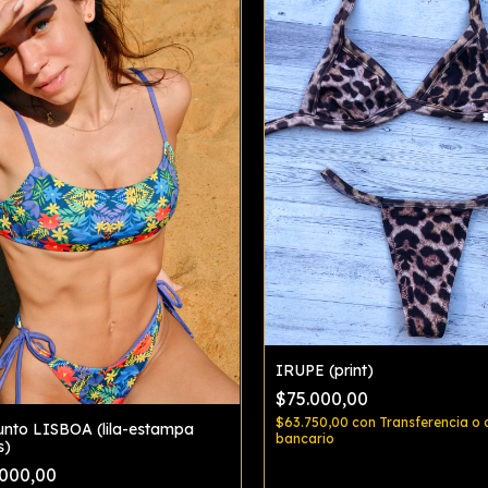
IRUPE (print)
$75.000,00
$63.750,00
con
Transferencia o 
unto LISBOA (lila-estampa
bancario
s)
.000,00
Comprar