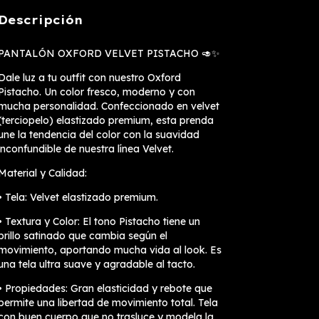
Descripción
PANTALÓN OXFORD VELVET PISTACHO 🥑✨
Dale luz a tu outfit con nuestro Oxford
Pistacho. Un color fresco, moderno y con
mucha personalidad. Confeccionado en velvet
(terciopelo) elastizado premium, esta prenda
une la tendencia del color con la suavidad
inconfundible de nuestra línea Velvet.
Material y Calidad:
• Tela: Velvet elastizado premium.
• Textura y Color: El tono Pistacho tiene un
brillo satinado que cambia según el
movimiento, aportando mucha vida al look. Es
una tela ultra suave y agradable al tacto.
• Propiedades: Gran elasticidad y rebote que
permite una libertad de movimiento total. Tela
con buen cuerpo que no trasluce y modela la