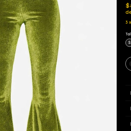
$
d
3
Tal
S