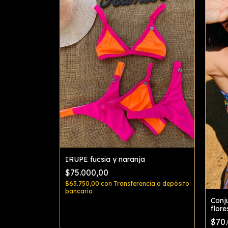
IRUPE fucsia y naranja
$75.000,00
$63.750,00
con
Transferencia o depósito
bancario
Conj
flore
cia o depósito
Comprar
$70