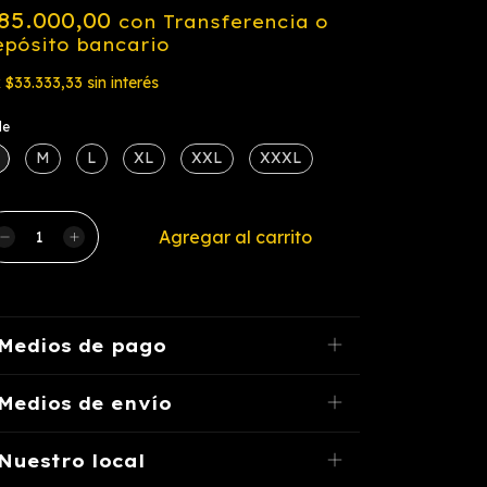
85.000,00
con
Transferencia o
epósito bancario
x
$33.333,33
sin interés
le
M
L
XL
XXL
XXXL
Medios de pago
Medios de envío
Nuestro local