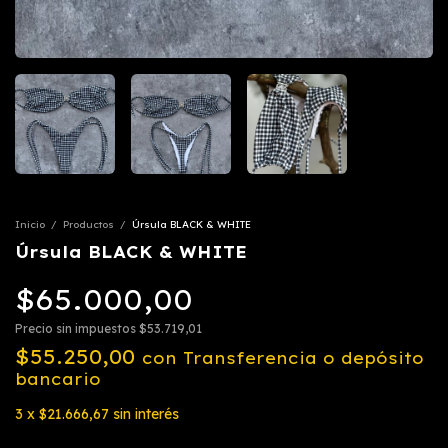
Inicio
/
Productos
/
Úrsula BLACK & WHITE
Úrsula BLACK & WHITE
$65.000,00
Precio sin impuestos
$53.719,01
$55.250,00
con
Transferencia o depósito
bancario
3
x
$21.666,67
sin interés