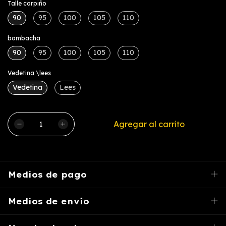
Talle corpiño
90
95
100
105
110
bombacha
90
95
100
105
110
Vedetina \lees
Vedetina
Lees
Medios de pago
Medios de envío