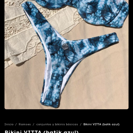
Inicio
/
Ramses
/
conjuntos y bikinis básicas
/
Bikini VITTA (batik azul)
Bikini VITTA (batik azul)