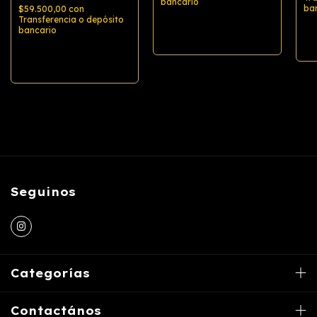
bancario
ba
$59.500,00
con
Transferencia o depósito
bancario
Comprar
Comprar
Seguinos
Categorías
Contactános