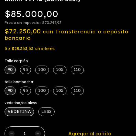
$85.000,00
Precio sin impuestos
$70.247,93
$72.250,00
con
Transferencia o depósito
bancario
3
x
$28.333,33
sin interés
Talle corpiño
90
95
100
105
110
talle bombacha
90
95
100
105
110
vedetina/colaless
VEDETINA
LESS