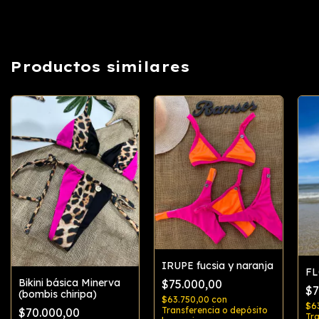
Productos similares
IRUPE fucsia y naranja
FL
Bikini básica Minerva
$75.000,00
$7
(bombis chiripa)
$63.750,00
con
$6
Transferencia o depósito
$70.000,00
Tra