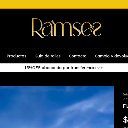
Productos
Guía de talles
Contacto
Cambio y devolu
15%OFF abonando por transferencia ✨✨
Ini
prin
F
$
Pre