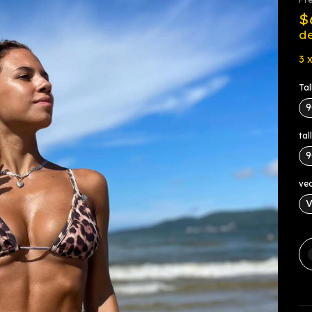
$
d
3
Tal
9
ta
9
ved