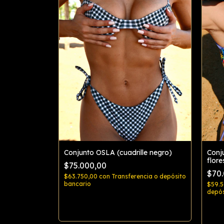
cia o depósito
Conjunto OSLA (cuadrille negro)
Conj
flore
$75.000,00
$70
$63.750,00
con
Transferencia o depósito
bancario
$59.
depós
Comprar