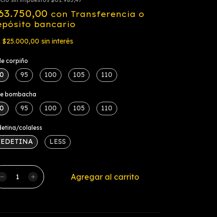
63.750,00
con
Transferencia o
epósito bancario
x
$25.000,00
sin interés
le corpiño
0
95
100
105
110
lle bombacha
0
95
100
105
110
etina/colaless
VEDETINA
LESS