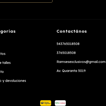
gorías
Contactános
543765018508
3765018508
tos
Ramsesexclusivos@gmail.com
 talles
Av. Quaranta 5019
cto
 y devoluciones