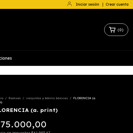
Iniciar sesión
|
Crear cuenta
(
0
)
ciones
cio
/
Ramses
/
conjuntos y bikinis básicas
/
FLORENCIA (a.
t)
LORENCIA (a. print)
75.000,00
cio sin impuestos
$61.983,47