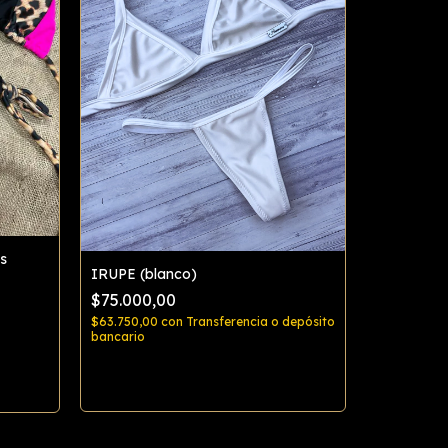
s
IRUPE (blanco)
$75.000,00
Bikini AZA
$63.750,00
con
Transferencia o depósito
$85.000,
bancario
$72.250,00
bancario
Comprar