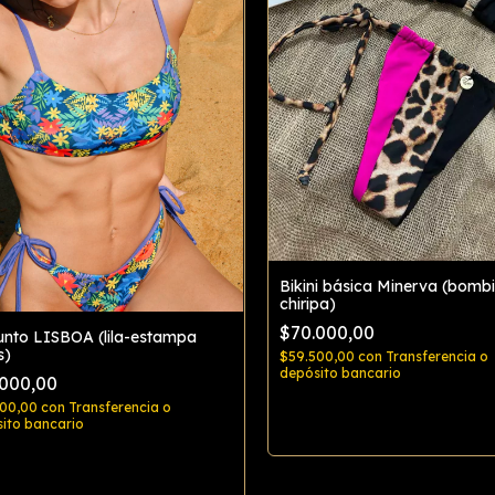
Bikini básica Minerva (bombi
chiripa)
$70.000,00
unto LISBOA (lila-estampa
s)
$59.500,00
con
Transferencia o
depósito bancario
.000,00
500,00
con
Transferencia o
Comprar
ito bancario
Comprar