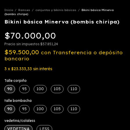
Inicio
/
Ramses
/
conjuntos y bikinis básicas
/
Bikini básica Minerva
(bombis chiripa)
Bikini básica Minerva (bombis chiripa)
$70.000,00
Precio sin impuestos
$57.851,24
$59.500,00
con
Transferencia o depósito
bancario
3
x
$23.333,33
sin interés
Talle corpiño
90
95
100
105
110
talle bombacha
90
95
100
105
110
vedetina/colaless
VEDETINA
LESS