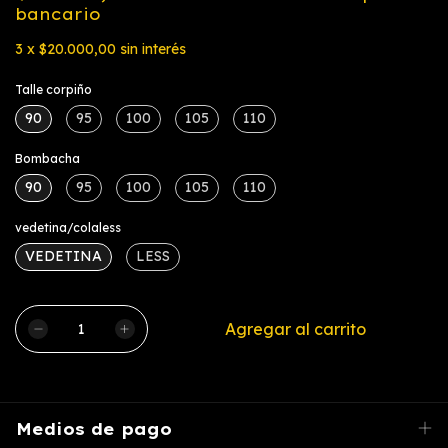
bancario
3
x
$20.000,00
sin interés
Talle corpiño
90
95
100
105
110
Bombacha
90
95
100
105
110
vedetina/colaless
VEDETINA
LESS
Medios de pago