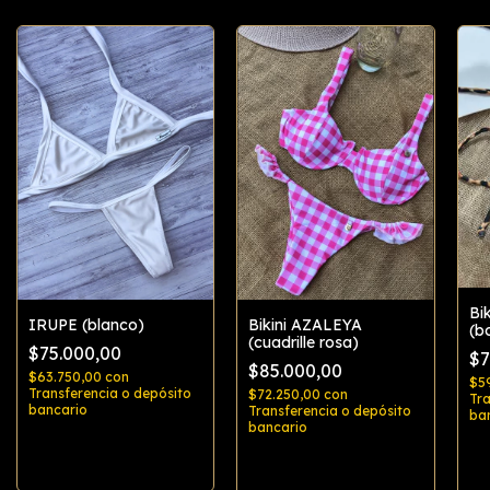
Bi
IRUPE (blanco)
Bikini AZALEYA
(b
(cuadrille rosa)
$75.000,00
$7
$85.000,00
$63.750,00
con
$5
Transferencia o depósito
$72.250,00
con
Tra
bancario
Transferencia o depósito
ba
bancario
Comprar
Comprar