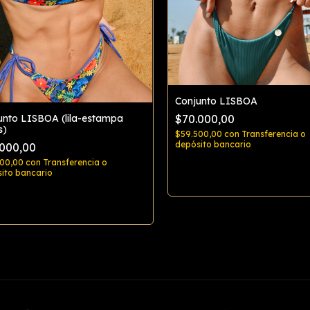
Conjunto LISBOA
unto LISBOA (lila-estampa
$70.000,00
s)
$59.500,00
con
Transferencia o
depósito bancario
.000,00
500,00
con
Transferencia o
Comprar
ito bancario
Comprar