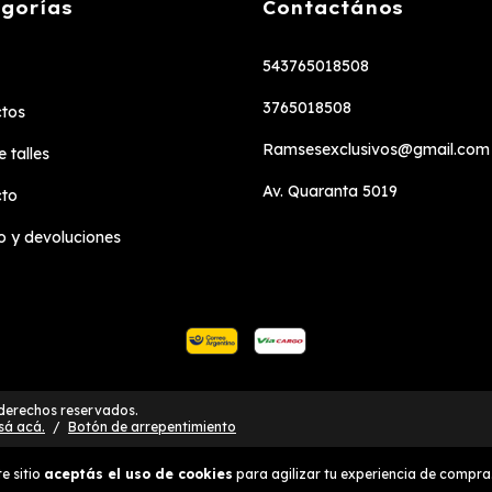
gorías
Contactános
543765018508
3765018508
tos
Ramsesexclusivos@gmail.com
 talles
Av. Quaranta 5019
cto
 y devoluciones
 derechos reservados.
sá acá.
/
Botón de arrepentimiento
e sitio
aceptás el uso de cookies
para agilizar tu experiencia de compra