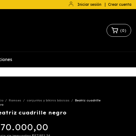
Iniciar sesión
|
Crear cuenta
(
0
)
ciones
cio
/
Ramses
/
conjuntos y bikinis básicas
/
Beatriz cuadrille
ro
eatriz cuadrille negro
70.000,00
cio sin impuestos
$57.851,24