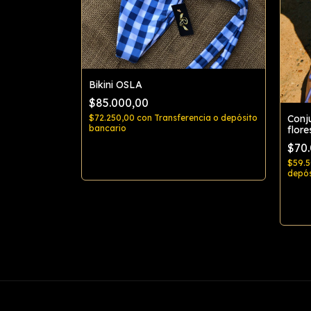
Bikini OSLA
$85.000,00
)
Conj
$72.250,00
con
Transferencia o depósito
bancario
flore
cia o depósito
$70
Comprar
$59.
depós