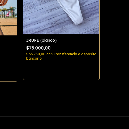
IRUPE (blanco)
$75.000,00
Bikini AZA
$63.750,00
con
Transferencia o depósito
$85.000,
bancario
$72.250,00
bancario
Comprar