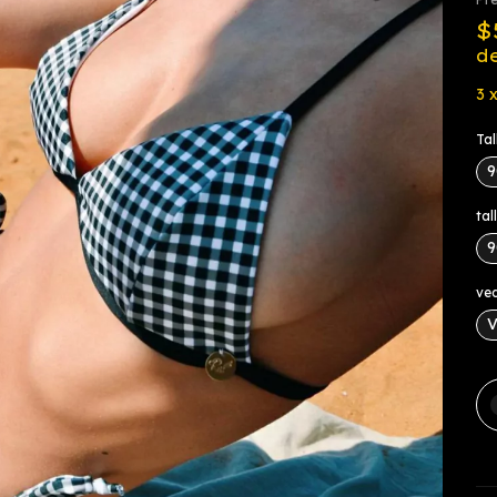
$
d
3
Tal
9
ta
9
ved