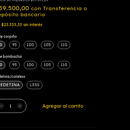
59.500,00
con
Transferencia o
epósito bancario
x
$23.333,33
sin interés
le corpiño
0
95
100
105
110
lle bombacha
0
95
100
105
110
etina/colaless
VEDETINA
LESS