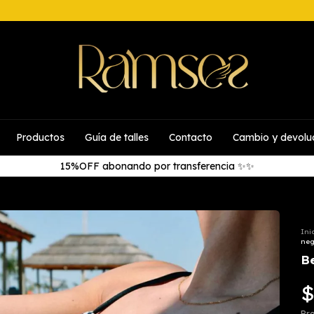
Productos
Guía de talles
Contacto
Cambio y devolu
15%OFF abonando por transferencia ✨✨
Ini
neg
B
$
Pre