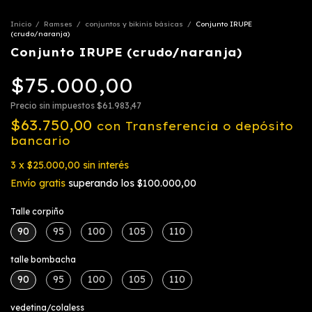
Inicio
/
Ramses
/
conjuntos y bikinis básicas
/
Conjunto IRUPE
(crudo/naranja)
Conjunto IRUPE (crudo/naranja)
$75.000,00
Precio sin impuestos
$61.983,47
$63.750,00
con
Transferencia o depósito
bancario
3
x
$25.000,00
sin interés
Envío gratis
superando los
$100.000,00
Talle corpiño
90
95
100
105
110
talle bombacha
90
95
100
105
110
vedetina/colaless