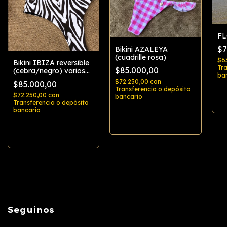
FL
$7
Bikini AZALEYA
(cuadrille rosa)
$6
Bikini IBIZA reversible
Tra
$85.000,00
(cebra/negro) varios
ba
modelos
$72.250,00
con
$85.000,00
Transferencia o depósito
$72.250,00
con
bancario
Transferencia o depósito
bancario
Comprar
Comprar
Seguinos